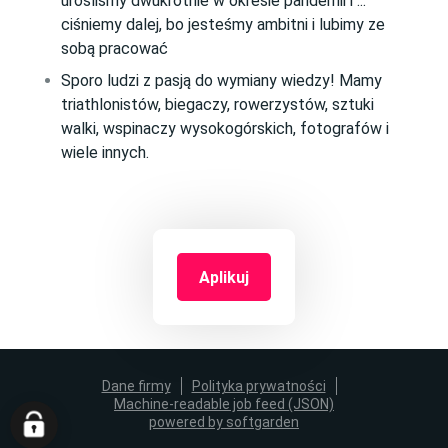
urośliśmy dwukrotnie w okresie pandemii i ...
ciśniemy dalej, bo jesteśmy ambitni i lubimy ze
sobą pracować
Sporo ludzi z pasją do wymiany wiedzy! Mamy
triathlonistów, biegaczy, rowerzystów, sztuki
walki, wspinaczy wysokogórskich, fotografów i
wiele innych.
Aplikuj
Dane firmy
Polityka prywatności
Machine-readable job feed (JSON)
powered by softgarden